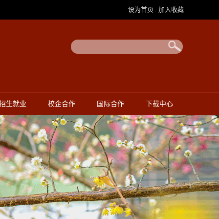
设为首页
加入收藏
|
招生就业
校企合作
国际合作
下载中心