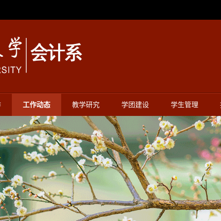
作
工作动态
教学研究
学团建设
学生管理