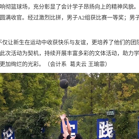
响彻篮球场，充分彰显了会计学子昂扬向上的精神风貌
圆满收官。经过激烈比拼，男子A2组获比赛一等奖；男子
它不仅让新生在运动中收获快乐与友谊，更培养了他们的团
此次活动为契机，持续开展丰富多彩的文体活动，助力
更加绚烂的光彩。（会计系 葛夫云 王瑜霏）